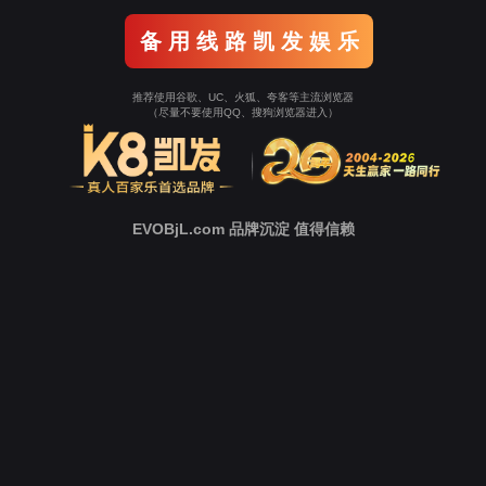
备 用 线 路 凯 发 娱 乐
推荐使用谷歌、UC、火狐、夸客等主流浏览器
（尽量不要使用QQ、搜狗浏览器进入）
EVOBjL.com 品牌沉淀 值得信赖